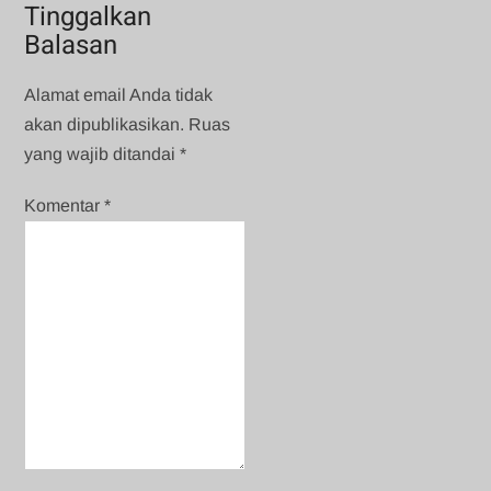
Tinggalkan
Balasan
Alamat email Anda tidak
akan dipublikasikan.
Ruas
yang wajib ditandai
*
Komentar
*