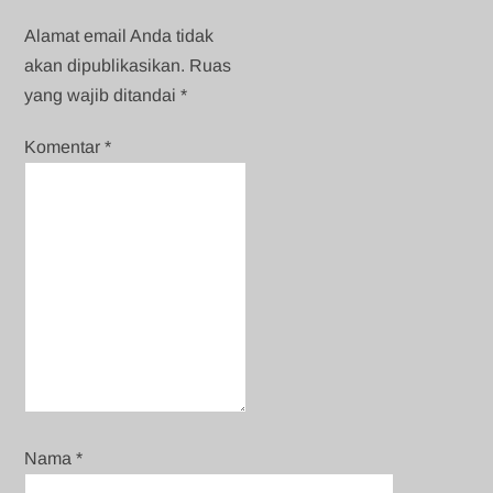
Alamat email Anda tidak
akan dipublikasikan.
Ruas
yang wajib ditandai
*
Komentar
*
Nama
*