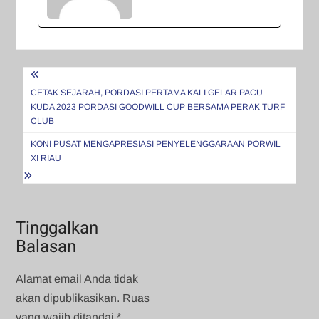
Navigasi
pos
CETAK SEJARAH, PORDASI PERTAMA KALI GELAR PACU
KUDA 2023 PORDASI GOODWILL CUP BERSAMA PERAK TURF
CLUB
KONI PUSAT MENGAPRESIASI PENYELENGGARAAN PORWIL
XI RIAU
Tinggalkan
Balasan
Alamat email Anda tidak
akan dipublikasikan.
Ruas
yang wajib ditandai
*