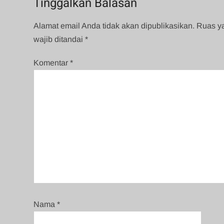
Tinggalkan Balasan
Alamat email Anda tidak akan dipublikasikan.
Ruas y
wajib ditandai
*
Komentar
*
Nama
*