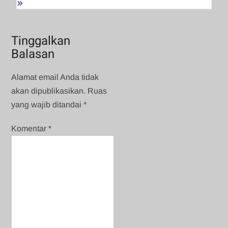
Tinggalkan
Balasan
Alamat email Anda tidak
akan dipublikasikan.
Ruas
yang wajib ditandai
*
Komentar
*