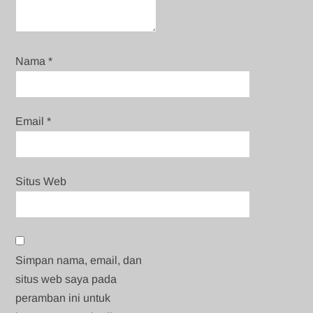
Nama
*
Email
*
Situs Web
Simpan nama, email, dan
situs web saya pada
peramban ini untuk