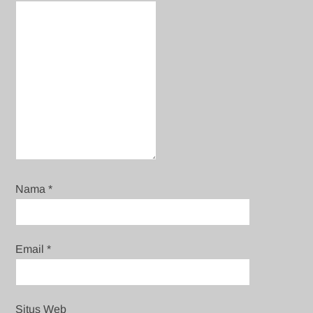
Nama
*
Email
*
Situs Web