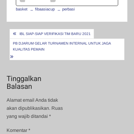
basket
fibaasiacup
perbasi
Navigasi
IBL SIAP-SIAP VERIFIKASI TIM BARU 2021
pos
PB DJARUM GELAR TURNAMEN INTERNAL UNTUK JAGA
KUALITAS PEMAIN
Tinggalkan
Balasan
Alamat email Anda tidak
akan dipublikasikan.
Ruas
yang wajib ditandai
*
Komentar
*