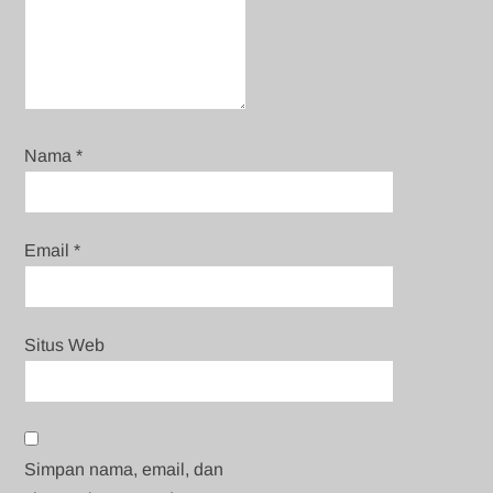
Nama
*
Email
*
Situs Web
Simpan nama, email, dan