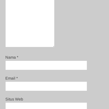
Nama
*
Email
*
Situs Web