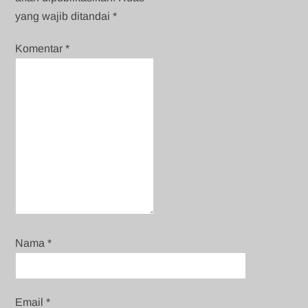
yang wajib ditandai
*
Komentar
*
Nama
*
Email
*