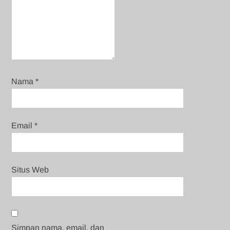
Nama
*
Email
*
Situs Web
Simpan nama, email, dan