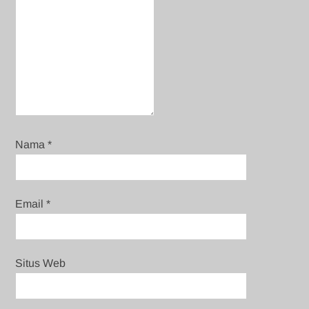
Nama
*
Email
*
Situs Web