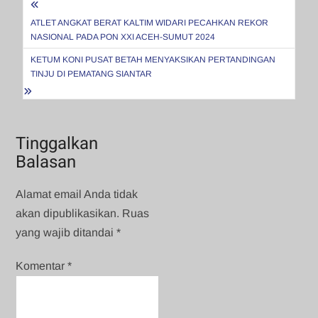
Navigasi
pos
ATLET ANGKAT BERAT KALTIM WIDARI PECAHKAN REKOR
NASIONAL PADA PON XXI ACEH-SUMUT 2024
KETUM KONI PUSAT BETAH MENYAKSIKAN PERTANDINGAN
TINJU DI PEMATANG SIANTAR
Tinggalkan
Balasan
Alamat email Anda tidak
akan dipublikasikan.
Ruas
yang wajib ditandai
*
Komentar
*