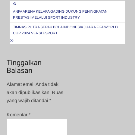
Navigasi
pos
ANFA ARENA KELAPA GADING DUKUNG PENINGKATAN
PRESTASI MELALUI SPORT INDUSTRY
TIMNAS PUTRA SEPAK BOLA INDONESIA JUARA FIFA WORLD
CUP 2024 VERSI ESPORT
Tinggalkan
Balasan
Alamat email Anda tidak
akan dipublikasikan.
Ruas
yang wajib ditandai
*
Komentar
*