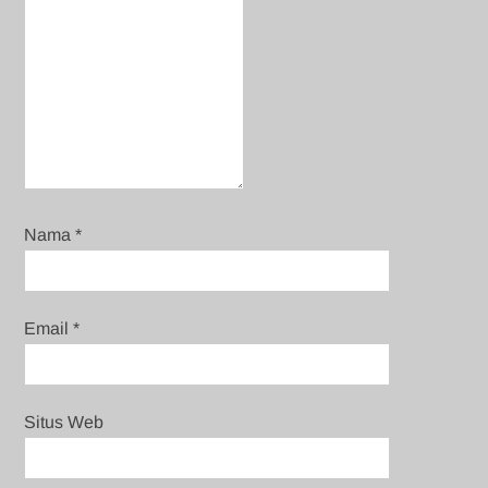
Nama
*
Email
*
Situs Web