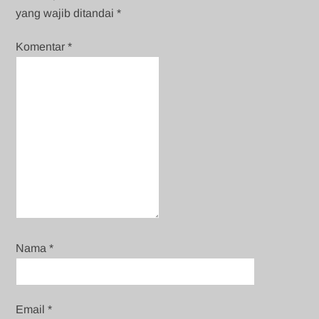
yang wajib ditandai
*
Komentar
*
Nama
*
Email
*