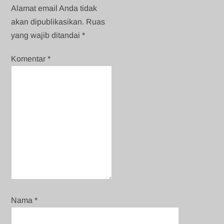
Alamat email Anda tidak
akan dipublikasikan.
Ruas
yang wajib ditandai
*
Komentar
*
Nama
*