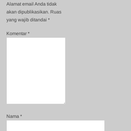
Alamat email Anda tidak
akan dipublikasikan.
Ruas
yang wajib ditandai
*
Komentar
*
Nama
*