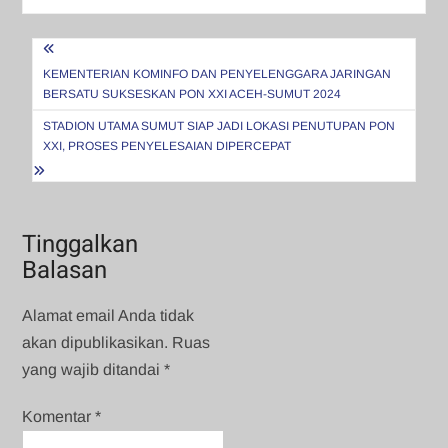
Navigasi
pos
KEMENTERIAN KOMINFO DAN PENYELENGGARA JARINGAN
BERSATU SUKSESKAN PON XXI ACEH-SUMUT 2024
STADION UTAMA SUMUT SIAP JADI LOKASI PENUTUPAN PON
XXI, PROSES PENYELESAIAN DIPERCEPAT
Tinggalkan
Balasan
Alamat email Anda tidak
akan dipublikasikan.
Ruas
yang wajib ditandai
*
Komentar
*