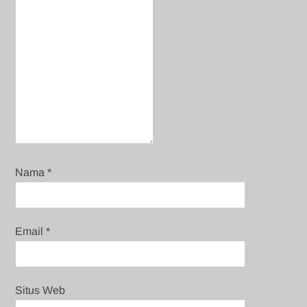
Nama
*
Email
*
Situs Web