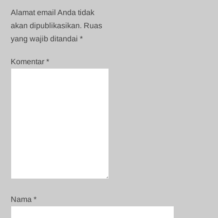
Alamat email Anda tidak
akan dipublikasikan.
Ruas
yang wajib ditandai
*
Komentar
*
Nama
*