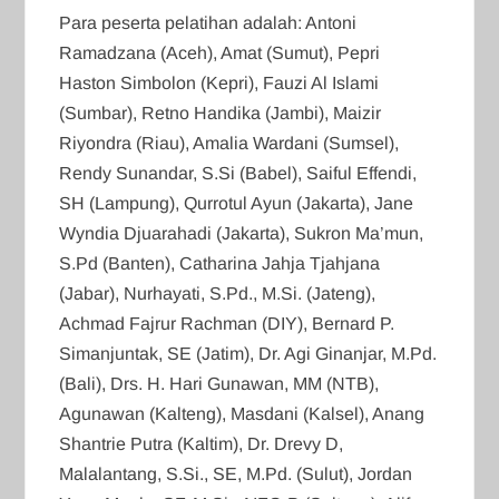
Para peserta pelatihan adalah: Antoni
Ramadzana (Aceh), Amat (Sumut), Pepri
Haston Simbolon (Kepri), Fauzi Al Islami
(Sumbar), Retno Handika (Jambi), Maizir
Riyondra (Riau), Amalia Wardani (Sumsel),
Rendy Sunandar, S.Si (Babel), Saiful Effendi,
SH (Lampung), Qurrotul Ayun (Jakarta), Jane
Wyndia Djuarahadi (Jakarta), Sukron Ma’mun,
S.Pd (Banten), Catharina Jahja Tjahjana
(Jabar), Nurhayati, S.Pd., M.Si. (Jateng),
Achmad Fajrur Rachman (DIY), Bernard P.
Simanjuntak, SE (Jatim), Dr. Agi Ginanjar, M.Pd.
(Bali), Drs. H. Hari Gunawan, MM (NTB),
Agunawan (Kalteng), Masdani (Kalsel), Anang
Shantrie Putra (Kaltim), Dr. Drevy D,
Malalantang, S.Si., SE, M.Pd. (Sulut), Jordan