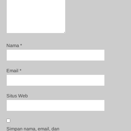
Nama
*
Email
*
Situs Web
Simpan nama, email, dan