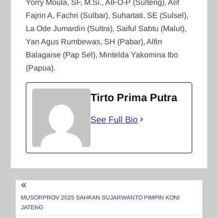
Yorry Moula, SF, M.Si., AIFO-P (Sulteng), Alif
Fajrin A, Fachri (Sulbar), Suhartati, SE (Sulsel),
La Ode Jumardin (Sultra), Saiful Sabtu (Malut),
Yan Agus Rumbewas, SH (Pabar), Alfin
Balagaise (Pap Sel), Mintelda Yakomina Ibo
(Papua).
Tirto Prima Putra
See Full Bio
Navigasi
pos
MUSORPROV 2025 SAHKAN SUJARWANTO PIMPIN KONI
JATENG