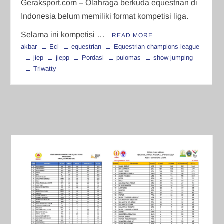
Geraksport.com – Olahraga berkuda equestrian di
Indonesia belum memiliki format kompetisi liga.
Selama ini kompetisi …
READ MORE
akbar
Ecl
equestrian
Equestrian champions league
jiep
jiepp
Pordasi
pulomas
show jumping
Triwatty