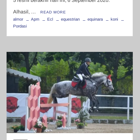
5 resmi berakhir hari ini, 6 September 2020.
Alhasil, …
READ MORE
almor
Apm
Ecl
equestrian
equinara
koni
Pordasi