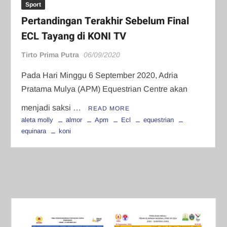
Sport
Pertandingan Terakhir Sebelum Final
ECL Tayang di KONI TV
Tirto Prima Putra
06/09/2020
Pada Hari Minggu 6 September 2020, Adria
Pratama Mulya (APM) Equestrian Centre akan
menjadi saksi …
READ MORE
aleta molly
almor
Apm
Ecl
equestrian
equinara
koni