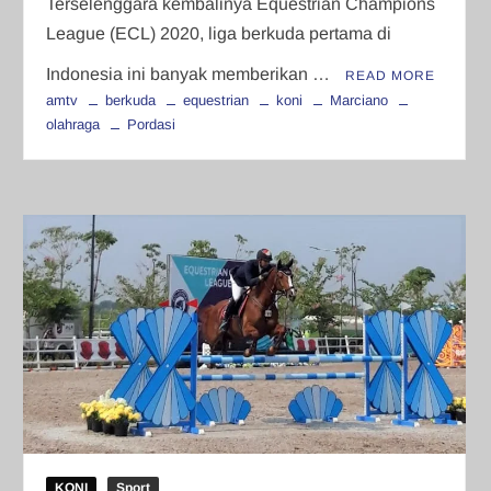
Terselenggara kembalinya Equestrian Champions
League (ECL) 2020, liga berkuda pertama di
Indonesia ini banyak memberikan …
READ MORE
amtv
berkuda
equestrian
koni
Marciano
olahraga
Pordasi
KONI
Sport