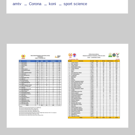
amtv
Corona
koni
sport science