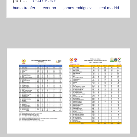
pun …
READ MORE
bursa tranfer
everton
james rodriguez
real madrid