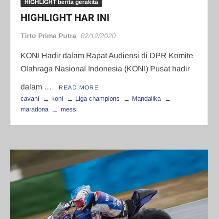
HIGHLIGHT berita gerakita
HIGHLIGHT HAR INI
Tirto Prima Putra
02/12/2020
KONI Hadir dalam Rapat Audiensi di DPR Komite
Olahraga Nasional Indonesia (KONI) Pusat hadir
dalam …
READ MORE
cavani
koni
Liga champions
Mandalika
maradona
messi