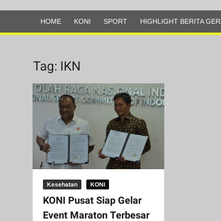
Olahraga
HOME
KONI
SPORT
HIGHLIGHT BERITA GER
Tag:
IKN
Kesehatan
KONI
KONI Pusat Siap Gelar
Event Maraton Terbesar