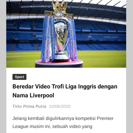
Sport
Beredar Video Trofi Liga Inggris dengan
Nama Liverpool
Tirto Prima Putra
10/06/2020
Jelang kembali digulirkannya kompetisi Premier
League musim ini, sebuah video yang