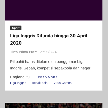
Sport
Liga Inggris Ditunda hingga 30 April
2020
Tirto Prima Putra
20/03/2020
Pil pahit harus ditelan oleh penggemar Liga
Inggris. Sebab, kompetisi sepakbola dari negeri
England itu …
READ MORE
Liga Inggris
sepak bola
Virus Corona