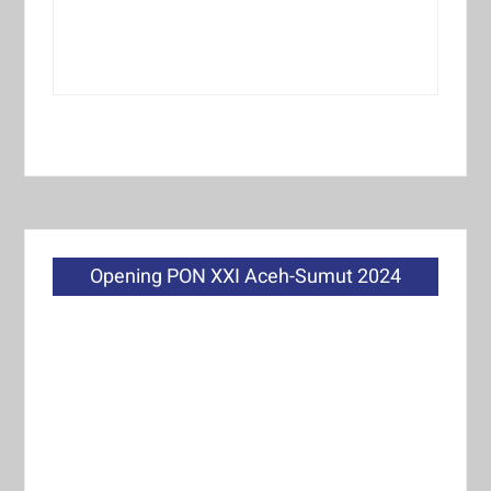
Opening PON XXI Aceh-Sumut 2024