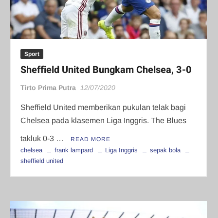
Sport
Sheffield United Bungkam Chelsea, 3-0
Tirto Prima Putra
12/07/2020
Sheffield United memberikan pukulan telak bagi
Chelsea pada klasemen Liga Inggris. The Blues
takluk 0-3 …
READ MORE
chelsea
frank lampard
Liga Inggris
sepak bola
sheffield united