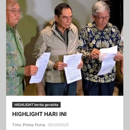
HIGHLIGHT berita gerakita
HIGHLIGHT HARI INI
Tirto Prima Putra
05/10/2020