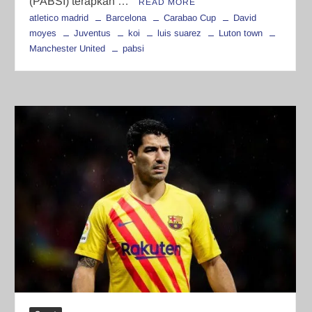
(PABSI) terapkan …
READ MORE
atletico madrid
Barcelona
Carabao Cup
David
moyes
Juventus
koi
luis suarez
Luton town
Manchester United
pabsi