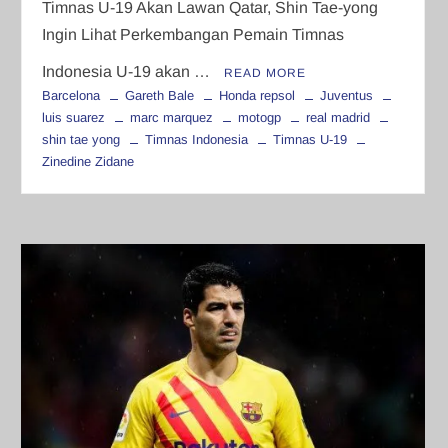
Timnas U-19 Akan Lawan Qatar, Shin Tae-yong
Ingin Lihat Perkembangan Pemain Timnas
Indonesia U-19 akan …
READ MORE
Barcelona
Gareth Bale
Honda repsol
Juventus
luis suarez
marc marquez
motogp
real madrid
shin tae yong
Timnas Indonesia
Timnas U-19
Zinedine Zidane