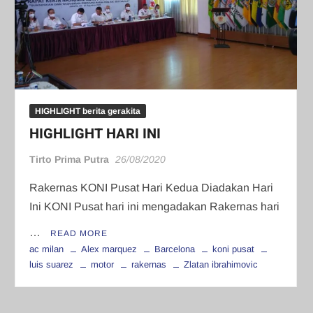
HIGHLIGHT berita gerakita
HIGHLIGHT HARI INI
Tirto Prima Putra
26/08/2020
Rakernas KONI Pusat Hari Kedua Diadakan Hari
Ini KONI Pusat hari ini mengadakan Rakernas hari
…
READ MORE
ac milan
Alex marquez
Barcelona
koni pusat
luis suarez
motor
rakernas
Zlatan ibrahimovic