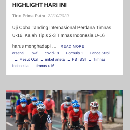
HIGHLIGHT HARI INI
Tirto Prima Putra
22/10/2020
Uji Coba Tanding Internasional Perdana Timnas
U-16, Kalah Tipis 2-3 Timnas Indonesia U-16
harus menghadapi …
READ MORE
arsenal
bwf
covid-19
Formula 1
Lance Stroll
Mesut Ozil
mikel arteta
PB ISSI
Timnas
Indonesia
timnas u16