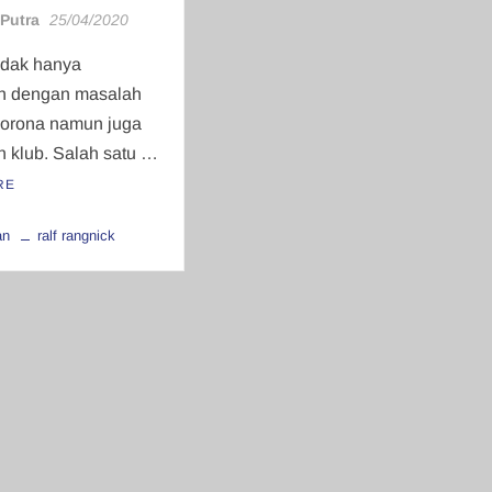
 Putra
25/04/2020
idak hanya
n dengan masalah
orona namun juga
 klub. Salah satu …
RE
an
ralf rangnick