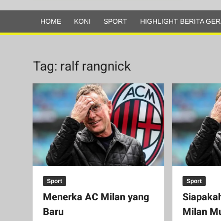
Olahraga
HOME
KONI
SPORT
HIGHLIGHT BERITA GER
Tag:
ralf rangnick
Sport
Sport
Menerka AC Milan yang
Siapakah
Baru
Milan M