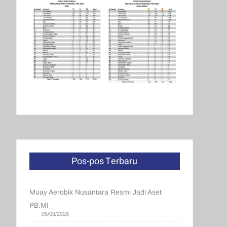
Pos-pos Terbaru
Muay Aerobik Nusantara Resmi Jadi Aset
PB.MI
05/08/2026