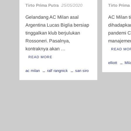
Tirto Prima Putra
25/05/2020
Tirto Prima
Gelandang AC Milan asal
AC Milan t
Argentina Lucas Biglia bersiap
dihadapka
tinggalkan klub berjulukan
pandemi C
Rossoneri. Pasalnya,
manajemen
kontraknya akan …
READ MO
READ MORE
elliott
Mil
ac milan
ralf rangnick
san siro