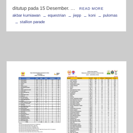
ditutup pada 15 Desember. …
READ MORE
akbar kurniawan
equestrian
jiepp
koni
pulomas
stallion parade