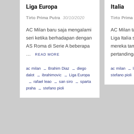
Liga Europa
Italia
Tirto Prima Putra
30/10/2020
Tirto Prima
AC Milan baru saja mengalami
AC Milan t
seri ketika berhadapan dengan
Liga Italia 
AS Roma di Serie A beberapa
mereka tam
…
pertandin
READ MORE
ac milan
Brahim Diaz
diego
ac milan
dalot
ibrahimovic
Liga Europa
stefano pioli
rafael leao
san siro
sparta
praha
stefano pioli