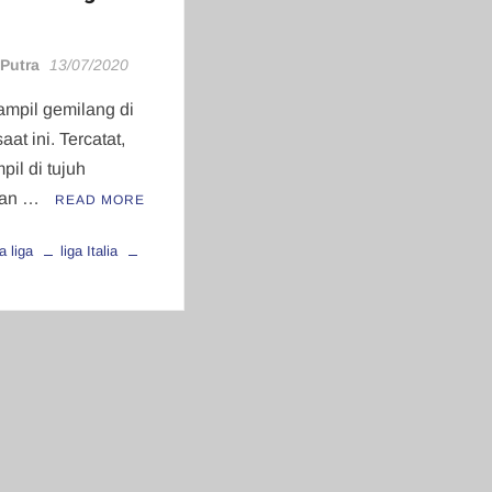
 Putra
13/07/2020
ampil gemilang di
saat ini. Tercatat,
pil di tujuh
gan …
READ MORE
la liga
liga Italia