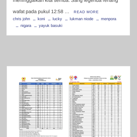
meninggalkan kita semua. Sang legenda renang
wafat pada pukul 12:58 …
READ MORE
chris john
koni
lucky
lukman niode
menpora
nigara
yayuk basuki