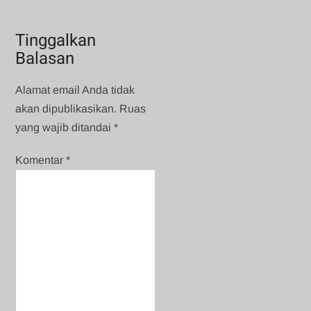
Tinggalkan
Balasan
Alamat email Anda tidak
akan dipublikasikan.
Ruas
yang wajib ditandai
*
Komentar
*