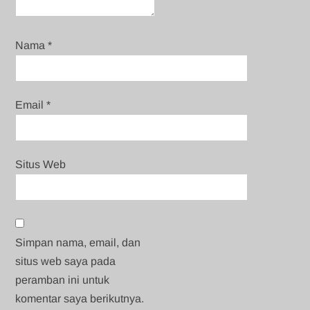
Nama
*
Email
*
Situs Web
Simpan nama, email, dan
situs web saya pada
peramban ini untuk
komentar saya berikutnya.