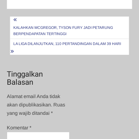
Navigasi
pos
KALAHKAN MCGREGOR, TYSON FURY JADI PETARUNG
BERPENDAPATAN TERTINGGI
LA LIGA DILANJUTKAN, 110 PERTANDINGAN DALAM 39 HARI
Tinggalkan
Balasan
Alamat email Anda tidak
akan dipublikasikan.
Ruas
yang wajib ditandai
*
Komentar
*