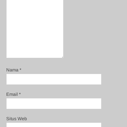
Nama
*
Email
*
Situs Web