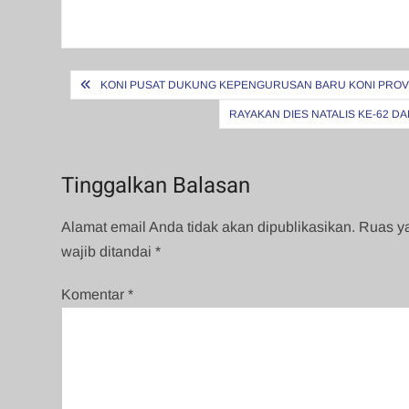
Navigasi
KONI PUSAT DUKUNG KEPENGURUSAN BARU KONI PROVI
pos
RAYAKAN DIES NATALIS KE-62 D
Tinggalkan Balasan
Alamat email Anda tidak akan dipublikasikan.
Ruas y
wajib ditandai
*
Komentar
*