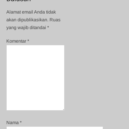
Alamat email Anda tidak
akan dipublikasikan.
Ruas
yang wajib ditandai
*
Komentar
*
Nama
*