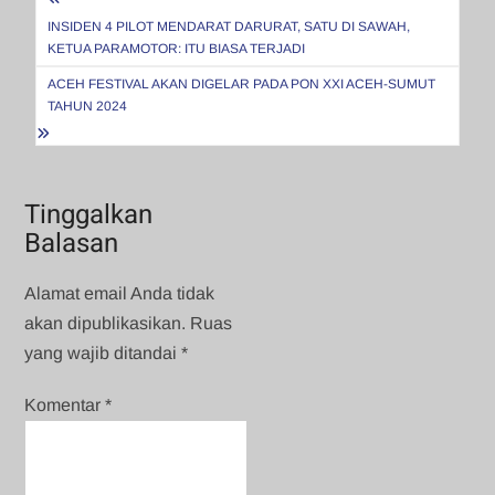
Navigasi
pos
INSIDEN 4 PILOT MENDARAT DARURAT, SATU DI SAWAH,
KETUA PARAMOTOR: ITU BIASA TERJADI
ACEH FESTIVAL AKAN DIGELAR PADA PON XXI ACEH-SUMUT
TAHUN 2024
Tinggalkan
Balasan
Alamat email Anda tidak
akan dipublikasikan.
Ruas
yang wajib ditandai
*
Komentar
*