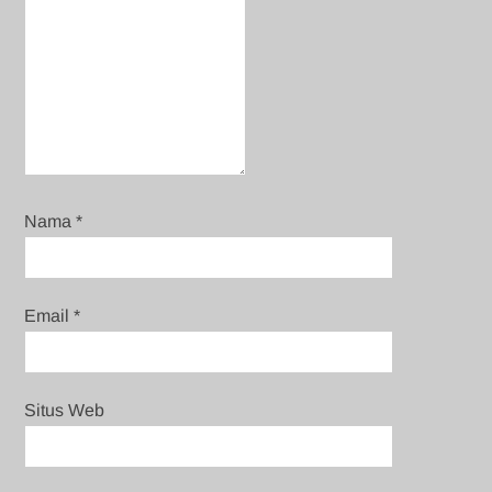
Nama
*
Email
*
Situs Web