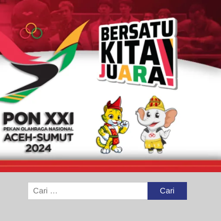
Cari
untuk: