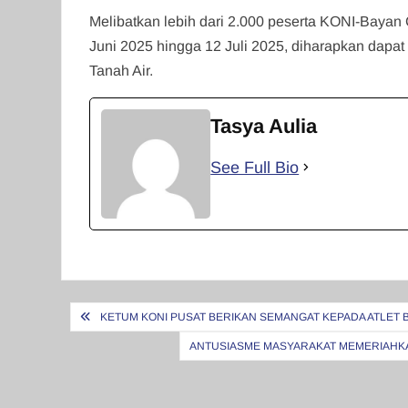
Melibatkan lebih dari 2.000 peserta KONI-Bayan 
Juni 2025 hingga 12 Juli 2025, diharapkan dapat
Tanah Air.
Tasya Aulia
See Full Bio
Navigasi
KETUM KONI PUSAT BERIKAN SEMANGAT KEPADA ATLET B
pos
ANTUSIASME MASYARAKAT MEMERIAHKAN