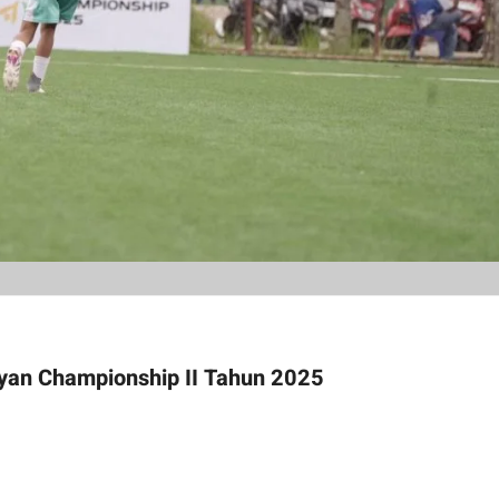
yan Championship II Tahun 2025