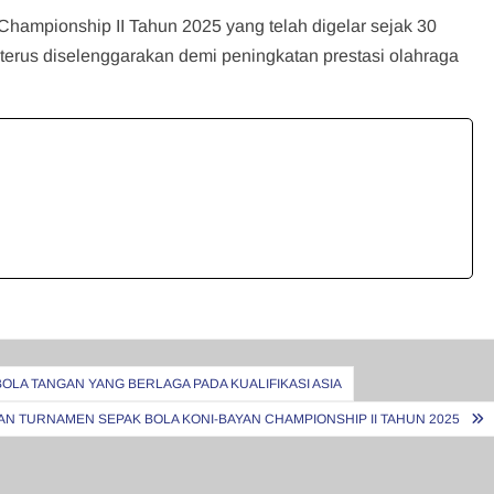
Championship II Tahun 2025 yang telah digelar sejak 30
 terus diselenggarakan demi peningkatan prestasi olahraga
OLA TANGAN YANG BERLAGA PADA KUALIFIKASI ASIA
 TURNAMEN SEPAK BOLA KONI-BAYAN CHAMPIONSHIP II TAHUN 2025