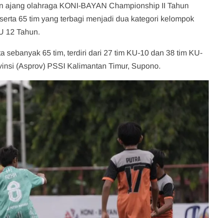
n ajang olahraga KONI-BAYAN Championship II Tahun
serta 65 tim yang terbagi menjadi dua kategori kelompok
U 12 Tahun.
ta sebanyak 65 tim, terdiri dari 27 tim KU-10 dan 38 tim KU-
vinsi (Asprov) PSSI Kalimantan Timur, Supono.