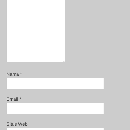
Nama
*
Email
*
Situs Web