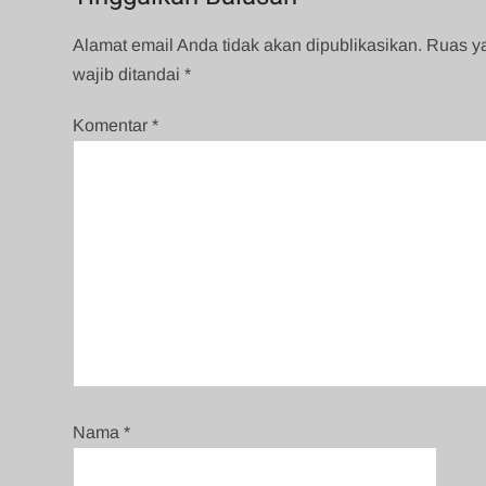
Alamat email Anda tidak akan dipublikasikan.
Ruas y
wajib ditandai
*
Komentar
*
Nama
*