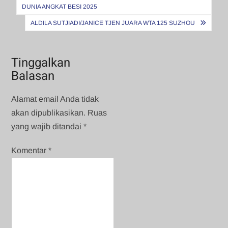
pos
DUNIA ANGKAT BESI 2025
ALDILA SUTJIADI/JANICE TJEN JUARA WTA 125 SUZHOU
Tinggalkan
Balasan
Alamat email Anda tidak
akan dipublikasikan.
Ruas
yang wajib ditandai
*
Komentar
*