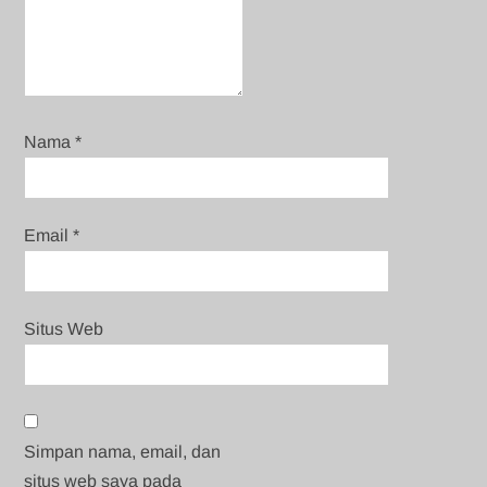
Nama
*
Email
*
Situs Web
Simpan nama, email, dan
situs web saya pada