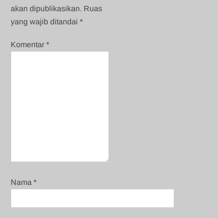
akan dipublikasikan.
Ruas
yang wajib ditandai
*
Komentar
*
Nama
*