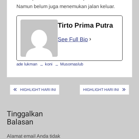
Namun belum juga menemukan jalan keluar.
Tirto Prima Putra
See Full Bio
ade lukman
koni
Musornaslub
Navigasi
HIGHLIGHT HARI INI
HIGHLIGHT HARI INI
pos
Tinggalkan
Balasan
Alamat email Anda tidak