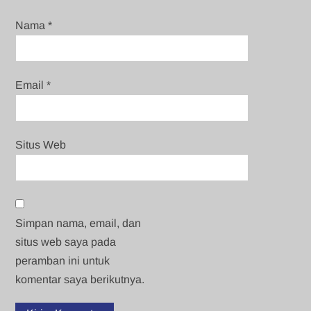
Nama
*
Email
*
Situs Web
Simpan nama, email, dan
situs web saya pada
peramban ini untuk
komentar saya berikutnya.