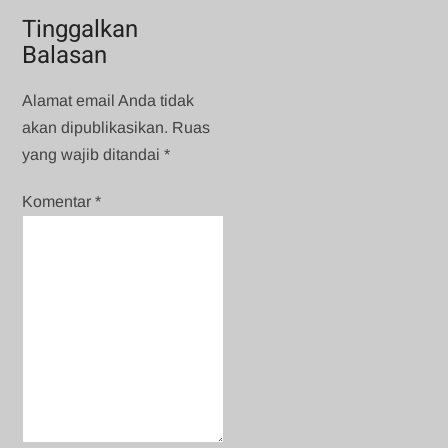
Tinggalkan
Balasan
Alamat email Anda tidak
akan dipublikasikan.
Ruas
yang wajib ditandai
*
Komentar
*