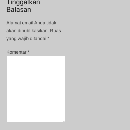
Tinggalkan
Balasan
Alamat email Anda tidak
akan dipublikasikan.
Ruas
yang wajib ditandai
*
Komentar
*