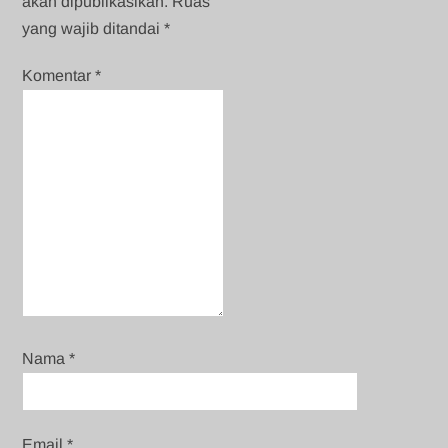
akan dipublikasikan.
Ruas
yang wajib ditandai
*
Komentar
*
Nama
*
Email
*