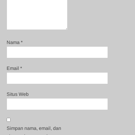
Nama
*
Email
*
Situs Web
Simpan nama, email, dan