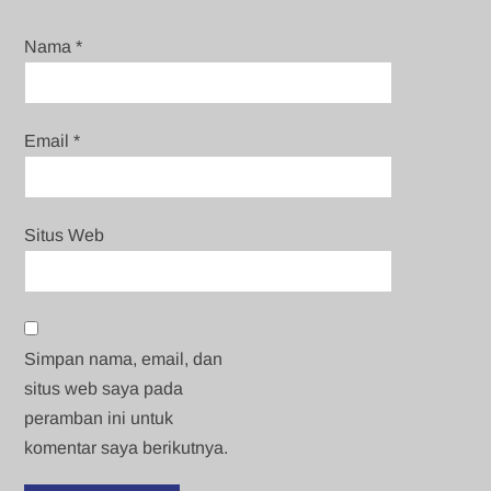
Nama
*
Email
*
Situs Web
Simpan nama, email, dan
situs web saya pada
peramban ini untuk
komentar saya berikutnya.