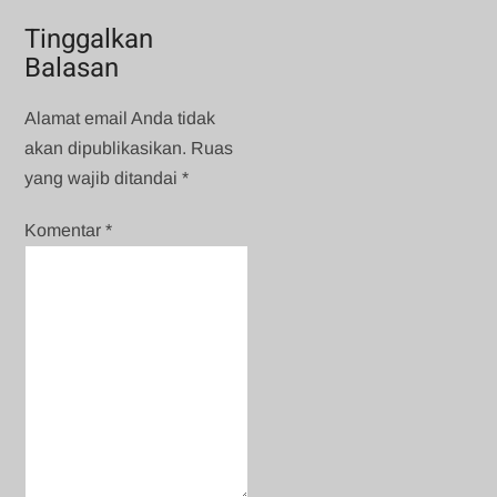
Tinggalkan
Balasan
Alamat email Anda tidak
akan dipublikasikan.
Ruas
yang wajib ditandai
*
Komentar
*