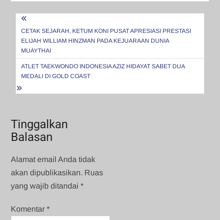
Navigasi
pos
CETAK SEJARAH, KETUM KONI PUSAT APRESIASI PRESTASI
ELIJAH WILLIAM HINZMAN PADA KEJUARAAN DUNIA
MUAYTHAI
​ATLET TAEKWONDO INDONESIA AZIZ HIDAYAT SABET DUA
MEDALI DI GOLD COAST
Tinggalkan
Balasan
Alamat email Anda tidak
akan dipublikasikan.
Ruas
yang wajib ditandai
*
Komentar
*