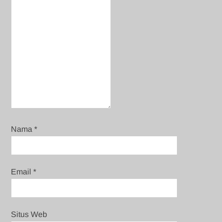
Nama
*
Email
*
Situs Web