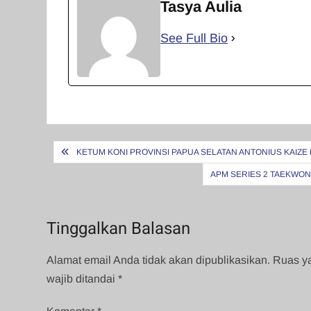
Tasya Aulia
See Full Bio
Navigasi
KETUM KONI PROVINSI PAPUA SELATAN ANTONIUS KAIZ
pos
APM SERIES 2 TAEKWON
Tinggalkan Balasan
Alamat email Anda tidak akan dipublikasikan.
Ruas y
wajib ditandai
*