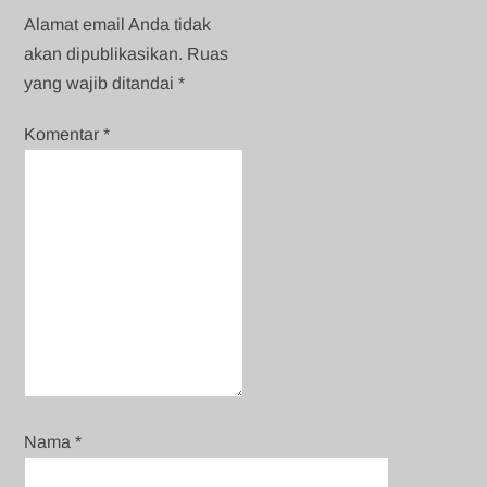
Alamat email Anda tidak
akan dipublikasikan.
Ruas
yang wajib ditandai
*
Komentar
*
Nama
*