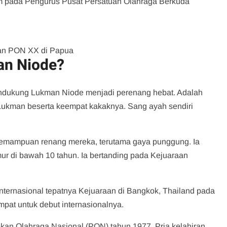
mum pada Pengurus Pusat Persatuan Olahraga Berkuda
pan PON XX di Papua
an Niode?
mendukung Lukman Niode menjadi perenang hebat. Adalah
 Lukman beserta keempat kakaknya. Sang ayah sendiri
mampuan renang mereka, terutama gaya punggung. Ia
r di bawah 10 tahun. Ia bertanding pada Kejuaraan
internasional tepatnya Kejuaraan di Bangkok, Thailand pada
pat untuk debut internasionalnya.
an Olahraga Nasional (PON) tahun 1977. Pria kelahiran