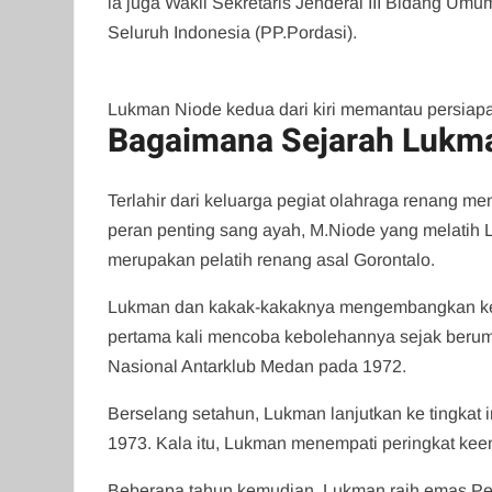
ia juga Wakil Sekretaris Jenderal III Bidang U
Seluruh Indonesia (PP.Pordasi).
Lukman Niode kedua dari kiri memantau persia
Bagaimana Sejarah Lukm
Terlahir dari keluarga pegiat olahraga renang 
peran penting sang ayah, M.Niode yang melatih
merupakan pelatih renang asal Gorontalo.
Lukman dan kakak-kakaknya mengembangkan ke
pertama kali mencoba kebolehannya sejak berumu
Nasional Antarklub Medan pada 1972.
Berselang setahun, Lukman lanjutkan ke tingkat 
1973. Kala itu, Lukman menempati peringkat keem
Beberapa tahun kemudian, Lukman raih emas Pek