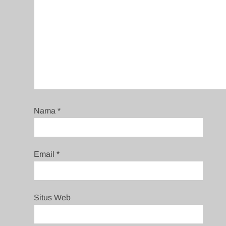
Nama
*
Email
*
Situs Web