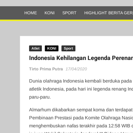
Olahraga
HOME
KONI
SPORT
HIGHLIGHT BERITA GER
Atlet
KONI
Sport
Indonesia Kehilangan Legenda Perena
Tirto Prima Putra
17/04/2020
Dunia olahraga Indonesia kembali berduka pada h
atletik Indonesia, pada hari ini legenda renang
paru-paru.
Almarhum dikabarkan sempat koma dan terdapat f
Pembinaan Prestasi pada Komite Olahraga Nasion
menghembuskan nafas terakhir pada 12:58 WIB di