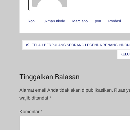
koni
lukman niode
Marciano
pon
Pordasi
Navigasi
TELAH BERPULANG SEORANG LEGENDA RENANG INDON
pos
KELU
Tinggalkan Balasan
Alamat email Anda tidak akan dipublikasikan.
Ruas y
wajib ditandai
*
Komentar
*